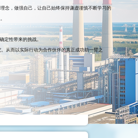
的理念，做强自己，让自己始终保持谦虚谨慎不断学习的
值。
密合作的特殊包装方案的提供
确定性带来的挑战。
保证货物能完好无污损的到达客
究。从而以实际行动为合作伙伴的真正成功助一臂之
）
作十年以上的海陆空物流方案提
产品（项目）的经营经验。（逐