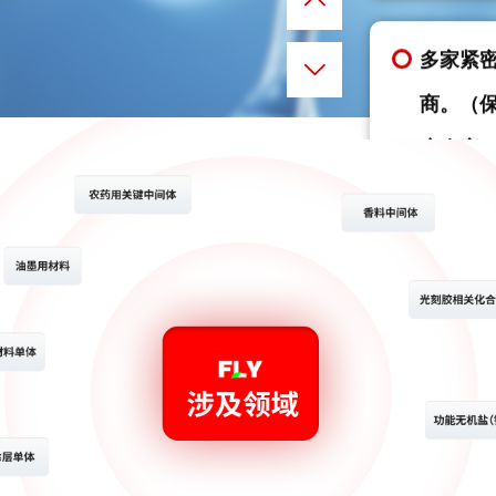
多家紧
商。（
户仓库
多家合
供商。
上万个
年增加