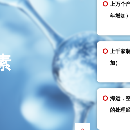
年增加
上千家
加）
素
海运，
的处理